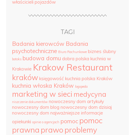
właścicieli pojazdów
TAGI
Badania kierowców
Badania
psychotechniczne
biznes ślubny
Biuro Rachunkowe
budowa domu
dobra polska kuchnia w
botoks
Krakow Restaurant
Krakowie
kraków
księgowość
kuchnia polska Kraków
kuchnia włoska Kraków
logopeda
marketing w sieci
medycyna
nowoczesny dom artykuły
niszczenie dokumentów
nowoczesny dom blog
nowoczesny dom dzisiaj
nowoczesny dom najważniejsze informacje
pomoc
pomoc
opiekunki
opinie o agencjach
prawna
prawo
problemy